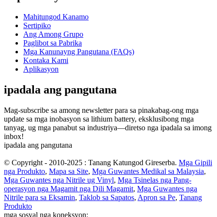
Mahitungod Kanamo
Sertipiko
Ang Among Grupo
Paglibot sa Pabrika
Mga Kanunayng Pangutana (FAQs)
Kontaka Kami
Aplikasyon
ipadala ang pangutana
Mag-subscribe sa among newsletter para sa pinakabag-ong mga
update sa mga inobasyon sa lithium battery, eksklusibong mga
tanyag, ug mga panabut sa industriya—diretso nga ipadala sa imong
inbox!
ipadala ang pangutana
© Copyright - 2010-2025 : Tanang Katungod Gireserba.
Mga Gipili
nga Produkto
,
Mapa sa Site
,
Mga Guwantes Medikal sa Malaysia
,
Mga Guwantes nga Nitrile ug Vinyl
,
Mga Tsinelas nga Pang-
operasyon nga Magamit nga Dili Magamit
,
Mga Guwantes nga
Nitrile para sa Eksamin
,
Taklob sa Sapatos
,
Apron sa Pe
,
Tanang
Produkto
mga sosyal nga koneksyon: