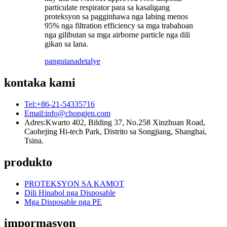
particulate respirator para sa kasaligang
proteksyon sa pagginhawa nga labing menos
95% nga filtration efficiency sa mga trabahoan
nga gilibutan sa mga airborne particle nga dili
gikan sa lana.
pangutana
detalye
kontaka kami
Tel:
+86-21-54335716
Email:
info@chongjen.com
Adres:
Kwarto 402, Bilding 37, No.258 Xinzhuan Road,
Caohejing Hi-tech Park, Distrito sa Songjiang, Shanghai,
Tsina.
produkto
PROTEKSYON SA KAMOT
Dili Hinabol nga Disposable
Mga Disposable nga PE
impormasyon