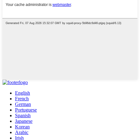
English
French
German
Portuguese
Spanish
Japanese
Korean
Arabic
Irish