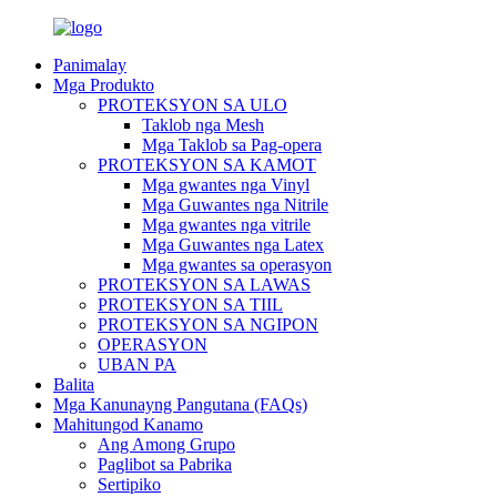
Panimalay
Mga Produkto
PROTEKSYON SA ULO
Taklob nga Mesh
Mga Taklob sa Pag-opera
PROTEKSYON SA KAMOT
Mga gwantes nga Vinyl
Mga Guwantes nga Nitrile
Mga gwantes nga vitrile
Mga Guwantes nga Latex
Mga gwantes sa operasyon
PROTEKSYON SA LAWAS
PROTEKSYON SA TIIL
PROTEKSYON SA NGIPON
OPERASYON
UBAN PA
Balita
Mga Kanunayng Pangutana (FAQs)
Mahitungod Kanamo
Ang Among Grupo
Paglibot sa Pabrika
Sertipiko