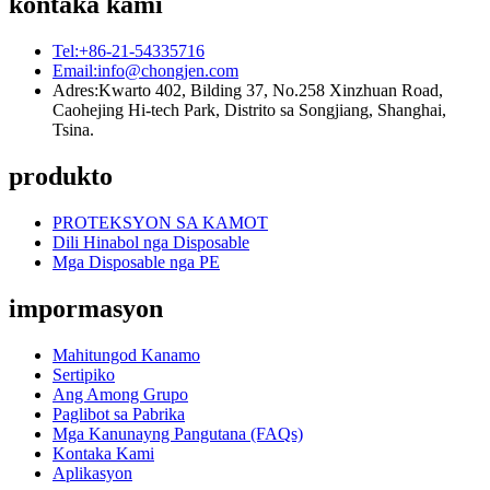
kontaka kami
Tel:
+86-21-54335716
Email:
info@chongjen.com
Adres:
Kwarto 402, Bilding 37, No.258 Xinzhuan Road,
Caohejing Hi-tech Park, Distrito sa Songjiang, Shanghai,
Tsina.
produkto
PROTEKSYON SA KAMOT
Dili Hinabol nga Disposable
Mga Disposable nga PE
impormasyon
Mahitungod Kanamo
Sertipiko
Ang Among Grupo
Paglibot sa Pabrika
Mga Kanunayng Pangutana (FAQs)
Kontaka Kami
Aplikasyon