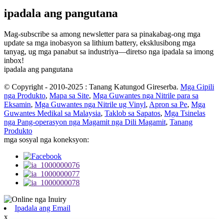
ipadala ang pangutana
Mag-subscribe sa among newsletter para sa pinakabag-ong mga
update sa mga inobasyon sa lithium battery, eksklusibong mga
tanyag, ug mga panabut sa industriya—diretso nga ipadala sa imong
inbox!
ipadala ang pangutana
© Copyright - 2010-2025 : Tanang Katungod Gireserba.
Mga Gipili
nga Produkto
,
Mapa sa Site
,
Mga Guwantes nga Nitrile para sa
Eksamin
,
Mga Guwantes nga Nitrile ug Vinyl
,
Apron sa Pe
,
Mga
Guwantes Medikal sa Malaysia
,
Taklob sa Sapatos
,
Mga Tsinelas
nga Pang-operasyon nga Magamit nga Dili Magamit
,
Tanang
Produkto
mga sosyal nga koneksyon:
Ipadala ang Email
x