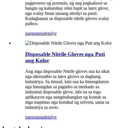
pagproseso ug pormula, ug ang pagkalusot sa
hangin ug kaharuhay niini hapit sa latex glove,
nga walay bisan unsang alerdyi sa panit.
Kadaghanan sa disposable nitrile gloves walay
pulbos.
pangutana
detalye
Disposable Nitrile Gloves nga Puti
ang Kolor
Ang mga disposable Nitrile gloves usa ka sikat
nga alternatibo sa latex gloves sa daghang
industriya. Sa tinuud, kini usa ka hinungdanon
nga hinungdan sa pagtubo sa merkado sa
industrial disposable glove, labi na sa mga
aplikasyon nga nanginahanglan og kontak sa
mga mapintas nga kemikal ug solvent, sama sa
industriya sa awto.
pangutana
detalye