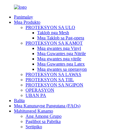
Panimalay
Mga Produkto
PROTEKSYON SA ULO
Taklob nga Mesh
Mga Taklob sa Pag-opera
PROTEKSYON SA KAMOT
Mga gwantes nga Vinyl
Mga Guwantes nga Nitrile
Mga gwantes nga vitrile
Mga Guwantes nga Latex
Mga gwantes sa operasyon
PROTEKSYON SA LAWAS
PROTEKSYON SA TIIL
PROTEKSYON SA NGIPON
OPERASYON
UBAN PA
Balita
Mga Kanunayng Pangutana (FAQs)
Mahitungod Kanamo
Ang Among Grupo
Paglibot sa Pabrika
Sertipiko