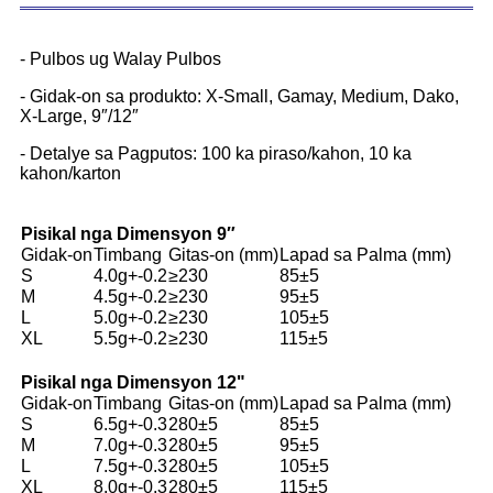
- Pulbos ug Walay Pulbos
- Gidak-on sa produkto: X-Small, Gamay, Medium, Dako,
X-Large, 9″/12″
- Detalye sa Pagputos: 100 ka piraso/kahon, 10 ka
kahon/karton
Pisikal nga Dimensyon 9″
Gidak-on
Timbang
Gitas-on (mm)
Lapad sa Palma (mm)
S
4.0g+-0.2
≥230
85±5
M
4.5g+-0.2
≥230
95±5
L
5.0g+-0.2
≥230
105±5
XL
5.5g+-0.2
≥230
115±5
Pisikal nga Dimensyon 12
"
Gidak-on
Timbang
Gitas-on (mm)
Lapad sa Palma (mm)
S
6.5g+-0.3
280±5
85±5
M
7.0g+-0.3
280±5
95±5
L
7.5g+-0.3
280±5
105±5
XL
8.0g+-0.3
280±5
115±5