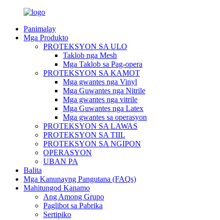
Panimalay
Mga Produkto
PROTEKSYON SA ULO
Taklob nga Mesh
Mga Taklob sa Pag-opera
PROTEKSYON SA KAMOT
Mga gwantes nga Vinyl
Mga Guwantes nga Nitrile
Mga gwantes nga vitrile
Mga Guwantes nga Latex
Mga gwantes sa operasyon
PROTEKSYON SA LAWAS
PROTEKSYON SA TIIL
PROTEKSYON SA NGIPON
OPERASYON
UBAN PA
Balita
Mga Kanunayng Pangutana (FAQs)
Mahitungod Kanamo
Ang Among Grupo
Paglibot sa Pabrika
Sertipiko