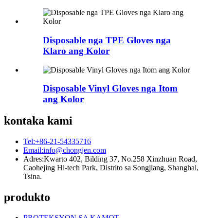
Disposable nga TPE Gloves nga
Klaro ang Kolor
Disposable Vinyl Gloves nga Itom
ang Kolor
kontaka kami
Tel:
+86-21-54335716
Email:
info@chongjen.com
Adres:
Kwarto 402, Bilding 37, No.258 Xinzhuan Road,
Caohejing Hi-tech Park, Distrito sa Songjiang, Shanghai,
Tsina.
produkto
PROTEKSYON SA KAMOT