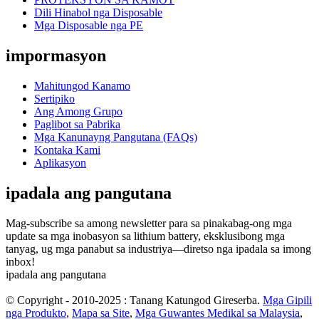
Dili Hinabol nga Disposable
Mga Disposable nga PE
impormasyon
Mahitungod Kanamo
Sertipiko
Ang Among Grupo
Paglibot sa Pabrika
Mga Kanunayng Pangutana (FAQs)
Kontaka Kami
Aplikasyon
ipadala ang pangutana
Mag-subscribe sa among newsletter para sa pinakabag-ong mga
update sa mga inobasyon sa lithium battery, eksklusibong mga
tanyag, ug mga panabut sa industriya—diretso nga ipadala sa imong
inbox!
ipadala ang pangutana
© Copyright - 2010-2025 : Tanang Katungod Gireserba.
Mga Gipili
nga Produkto
,
Mapa sa Site
,
Mga Guwantes Medikal sa Malaysia
,