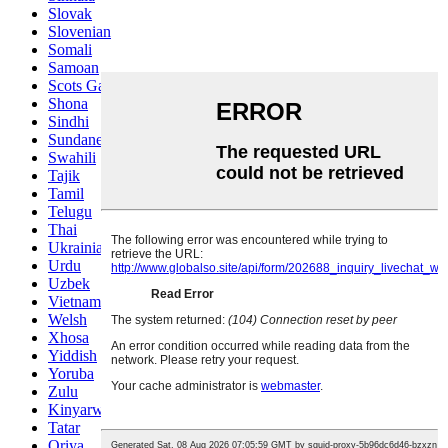
Slovak
Slovenian
Somali
Samoan
Scots Gaelic
Shona
Sindhi
Sundanese
Swahili
Tajik
Tamil
Telugu
Thai
Ukrainian
Urdu
Uzbek
Vietnamese
Welsh
Xhosa
Yiddish
Yoruba
Zulu
Kinyarwanda
Tatar
Oriya