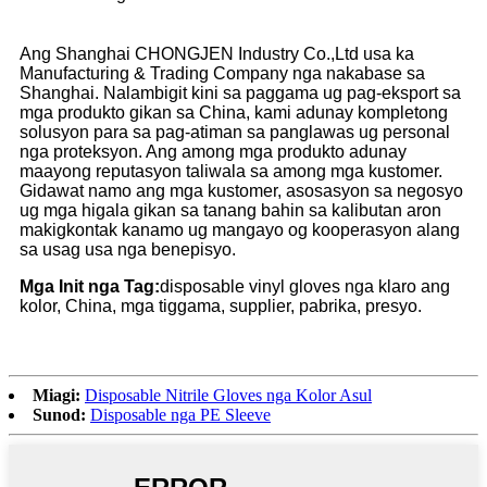
Ang Shanghai CHONGJEN Industry Co.,Ltd usa ka
Manufacturing & Trading Company nga nakabase sa
Shanghai. Nalambigit kini sa paggama ug pag-eksport sa
mga produkto gikan sa China, kami adunay kompletong
solusyon para sa pag-atiman sa panglawas ug personal
nga proteksyon. Ang among mga produkto adunay
maayong reputasyon taliwala sa among mga kustomer.
Gidawat namo ang mga kustomer, asosasyon sa negosyo
ug mga higala gikan sa tanang bahin sa kalibutan aron
makigkontak kanamo ug mangayo og kooperasyon alang
sa usag usa nga benepisyo.
Mga Init nga Tag:
disposable vinyl gloves nga klaro ang
kolor, China, mga tiggama, supplier, pabrika, presyo.
Miagi:
Disposable Nitrile Gloves nga Kolor Asul
Sunod:
Disposable nga PE Sleeve