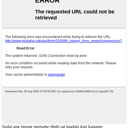
Isulat ang imong mensahe dinhi ug ipadala kini kanamo