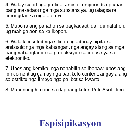
4. Walay sulod nga protina, amino compounds ug uban
pang makadaot nga mga substansiya, ug talagsa ra
hinungdan sa mga alerdyi.
5. Mubo ra ang panahon sa pagkadaot, dali dumalahon,
ug mahigalaon sa kalikopan.
6. Wala kini sulod nga silicon ug adunay pipila ka
antistatic nga mga kabtangan, nga angay alang sa mga
panginahanglanon sa produksiyon sa industriya sa
elektroniko.
7. Ubos ang kemikal nga nahabilin sa ibabaw, ubos ang
ion content ug gamay nga partikulo content, angay alang
sa estrikto nga limpyo nga palibot sa kwarto.
8. Mahimong himoon sa daghang kolor: Puti, Asul, Itom
Espisipikasyon