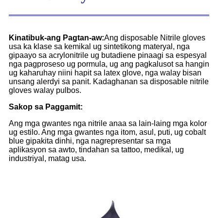
Kinatibuk-ang Pagtan-aw:
Ang disposable Nitrile gloves
usa ka klase sa kemikal ug sintetikong materyal, nga
gipaayo sa acrylonitrile ug butadiene pinaagi sa espesyal
nga pagproseso ug pormula, ug ang pagkalusot sa hangin
ug kaharuhay niini hapit sa latex glove, nga walay bisan
unsang alerdyi sa panit. Kadaghanan sa disposable nitrile
gloves walay pulbos.
Sakop sa Paggamit:
Ang mga gwantes nga nitrile anaa sa lain-laing mga kolor
ug estilo. Ang mga gwantes nga itom, asul, puti, ug cobalt
blue gipakita dinhi, nga nagrepresentar sa mga
aplikasyon sa awto, tindahan sa tattoo, medikal, ug
industriyal, matag usa.