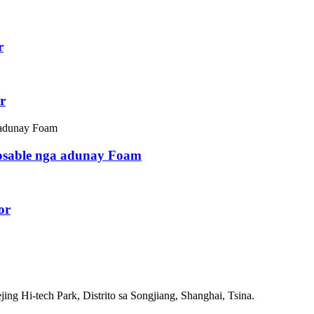
r
r
osable nga adunay Foam
or
g Hi-tech Park, Distrito sa Songjiang, Shanghai, Tsina.