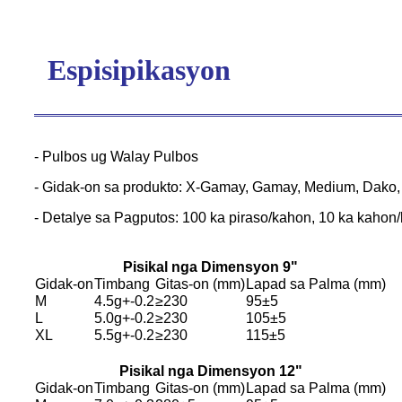
Espisipikasyon
- Pulbos ug Walay Pulbos
- Gidak-on sa produkto: X-Gamay, Gamay, Medium, Dako, 
- Detalye sa Pagputos: 100 ka piraso/kahon, 10 ka kahon/
Pisikal nga Dimensyon 9"
Gidak-on
Timbang
Gitas-on (mm)
Lapad sa Palma (mm)
M
4.5g+-0.2
≥230
95±5
L
5.0g+-0.2
≥230
105±5
XL
5.5g+-0.2
≥230
115±5
Pisikal nga Dimensyon 12
"
Gidak-on
Timbang
Gitas-on (mm)
Lapad sa Palma (mm)