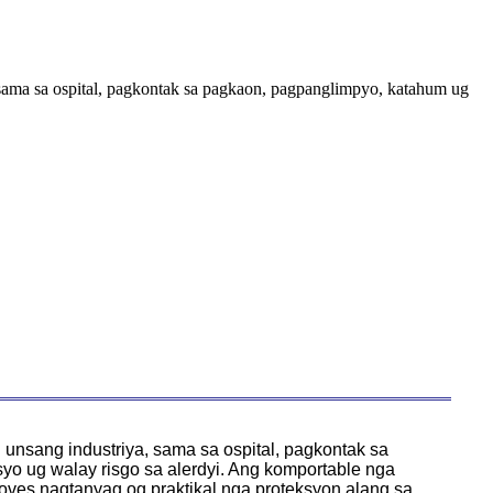
 sama sa ospital, pagkontak sa pagkaon, pagpanglimpyo, katahum ug
 unsang industriya, sama sa ospital, pagkontak sa
o ug walay risgo sa alerdyi. Ang komportable nga
loves nagtanyag og praktikal nga proteksyon alang sa