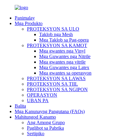
Panimalay
Mga Produkto
PROTEKSYON SA ULO
Taklob nga Mesh
Mga Taklob sa Pag-opera
PROTEKSYON SA KAMOT
Mga gwantes nga Vinyl
Mga Guwantes nga Nitrile
Mga gwantes nga vitrile
Mga Guwantes nga Latex
Mga gwantes sa operasyon
PROTEKSYON SA LAWAS
PROTEKSYON SA TIIL
PROTEKSYON SA NGIPON
OPERASYON
UBAN PA
Balita
Mga Kanunayng Pangutana (FAQs)
Mahitungod Kanamo
Ang Among Grupo
Paglibot sa Pabrika
Sertipiko