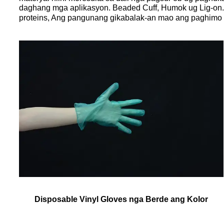
daghang mga aplikasyon. Beaded Cuff, Humok ug Lig-on.
proteins, Ang pangunang gikabalak-an mao ang paghimo o
Disposable Vinyl Gloves nga Berde ang Kolor