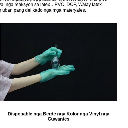
yal nga reaksyon sa latex，PVC, DOP, Walay latex
o uban pang delikado nga mga materyales.
Disposable nga Berde nga Kolor nga Vinyl nga
Guwantes