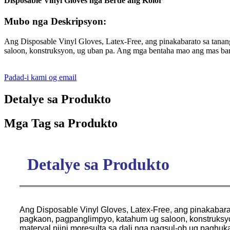
Disposable Vinyl Gloves nga Berde ang Kolor
Mubo nga Deskripsyon:
Ang Disposable Vinyl Gloves, Latex-Free, ang pinakabarato sa tanan
saloon, konstruksyon, ug uban pa. Ang mga bentaha mao ang mas bara
Padad-i kami og email
Detalye sa Produkto
Mga Tag sa Produkto
Detalye sa Produkto
Ang Disposable Vinyl Gloves, Latex-Free, ang pinakabara
pagkaon, pagpanglimpyo, katahum ug saloon, konstruksyo
materyal niini moresulta sa dali nga pagsul-ob ug paghu