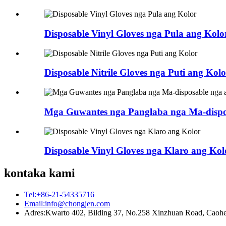
Disposable Vinyl Gloves nga Pula ang Kolo
Disposable Nitrile Gloves nga Puti ang Kolo
Mga Guwantes nga Panglaba nga Ma-disp
Disposable Vinyl Gloves nga Klaro ang Kol
kontaka kami
Tel:
+86-21-54335716
Email:
info@chongjen.com
Adres:
Kwarto 402, Bilding 37, No.258 Xinzhuan Road, Caohejin