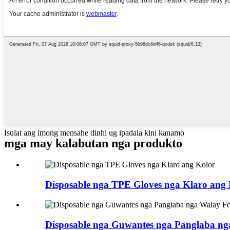
Isulat ang imong mensahe dinhi ug ipadala kini kanamo
mga may kalabutan nga produkto
Disposable nga TPE Gloves nga Klaro ang 
Disposable nga Guwantes nga Panglaba n