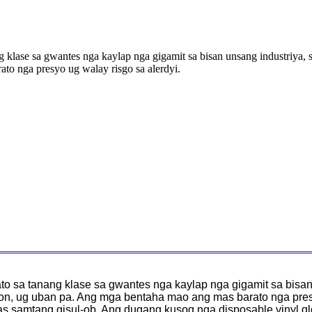
g klase sa gwantes nga kaylap nga gigamit sa bisan unsang industriya,
to nga presyo ug walay risgo sa alerdyi.
to sa tanang klase sa gwantes nga kaylap nga gigamit sa bisan
n, ug uban pa. Ang mga bentaha mao ang mas barato nga presy
kas samtang gisul-ob. Ang dugang kusog nga disposable vinyl g