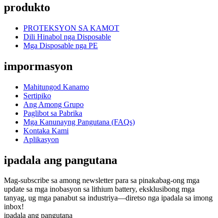
produkto
PROTEKSYON SA KAMOT
Dili Hinabol nga Disposable
Mga Disposable nga PE
impormasyon
Mahitungod Kanamo
Sertipiko
Ang Among Grupo
Paglibot sa Pabrika
Mga Kanunayng Pangutana (FAQs)
Kontaka Kami
Aplikasyon
ipadala ang pangutana
Mag-subscribe sa among newsletter para sa pinakabag-ong mga
update sa mga inobasyon sa lithium battery, eksklusibong mga
tanyag, ug mga panabut sa industriya—diretso nga ipadala sa imong
inbox!
ipadala ang pangutana