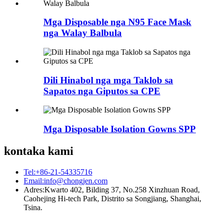
Mga Disposable nga N95 Face Mask
nga Walay Balbula
Dili Hinabol nga mga Taklob sa
Sapatos nga Giputos sa CPE
Mga Disposable Isolation Gowns SPP
kontaka kami
Tel:
+86-21-54335716
Email:
info@chongjen.com
Adres:
Kwarto 402, Bilding 37, No.258 Xinzhuan Road,
Caohejing Hi-tech Park, Distrito sa Songjiang, Shanghai,
Tsina.