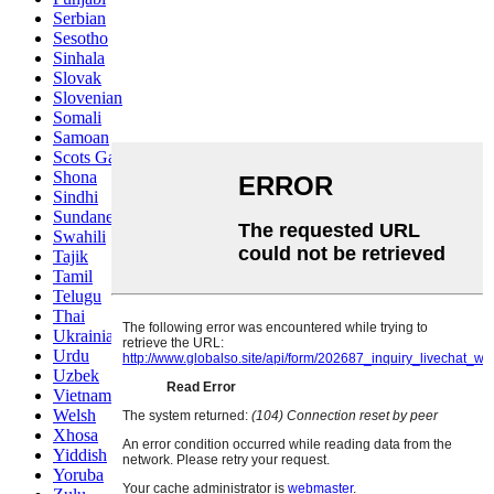
Serbian
Sesotho
Sinhala
Slovak
Slovenian
Somali
Samoan
Scots Gaelic
Shona
Sindhi
Sundanese
Swahili
Tajik
Tamil
Telugu
Thai
Ukrainian
Urdu
Uzbek
Vietnamese
Welsh
Xhosa
Yiddish
Yoruba