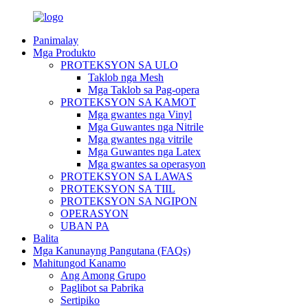
Panimalay
Mga Produkto
PROTEKSYON SA ULO
Taklob nga Mesh
Mga Taklob sa Pag-opera
PROTEKSYON SA KAMOT
Mga gwantes nga Vinyl
Mga Guwantes nga Nitrile
Mga gwantes nga vitrile
Mga Guwantes nga Latex
Mga gwantes sa operasyon
PROTEKSYON SA LAWAS
PROTEKSYON SA TIIL
PROTEKSYON SA NGIPON
OPERASYON
UBAN PA
Balita
Mga Kanunayng Pangutana (FAQs)
Mahitungod Kanamo
Ang Among Grupo
Paglibot sa Pabrika
Sertipiko