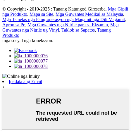
© Copyright - 2010-2025 : Tanang Katungod Gireserba.
Mga Gipili
nga Produkto
,
Mapa sa Site
,
Mga Guwantes Medikal sa Malaysia
,
Mga Tsinelas nga Pang-operasyon nga Magamit nga Dili Magamit
,
Apron sa Pe
,
Mga Guwantes nga Nitrile para sa Eksamin
,
Mga
Guwantes nga Nitrile ug Vinyl
,
Taklob sa Sapatos
,
Tanang
Produkto
mga sosyal nga koneksyon:
Ipadala ang Email
x