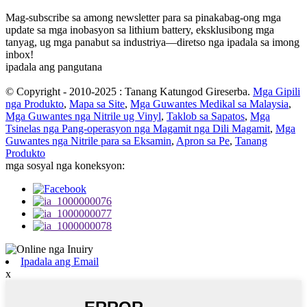
Mag-subscribe sa among newsletter para sa pinakabag-ong mga
update sa mga inobasyon sa lithium battery, eksklusibong mga
tanyag, ug mga panabut sa industriya—diretso nga ipadala sa imong
inbox!
ipadala ang pangutana
© Copyright - 2010-2025 : Tanang Katungod Gireserba.
Mga Gipili
nga Produkto
,
Mapa sa Site
,
Mga Guwantes Medikal sa Malaysia
,
Mga Guwantes nga Nitrile ug Vinyl
,
Taklob sa Sapatos
,
Mga
Tsinelas nga Pang-operasyon nga Magamit nga Dili Magamit
,
Mga
Guwantes nga Nitrile para sa Eksamin
,
Apron sa Pe
,
Tanang
Produkto
mga sosyal nga koneksyon:
Ipadala ang Email
x