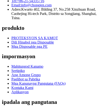
Tel:
+86-21-54335716
Email:
info@chongjen.com
Adres:
Kwarto 402, Bilding 37, No.258 Xinzhuan Road,
Caohejing Hi-tech Park, Distrito sa Songjiang, Shanghai,
Tsina.
produkto
PROTEKSYON SA KAMOT
Dili Hinabol nga Disposable
Mga Disposable nga PE
impormasyon
Mahitungod Kanamo
Sertipiko
Ang Among Grupo
Paglibot sa Pabrika
Mga Kanunayng Pangutana (FAQs)
Kontaka Kami
Aplikasyon
ipadala ang pangutana