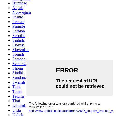
Burmese
Nepali
Norwegian
Pashto
Persian
Punjabi
Serbian
Sesotho
Sinhala
Slovak
Slovenian
Somali
Samoan
Scots Gaelic
Shona
Sindhi
Sundanese
Swahili
Tajik
Tamil
Telugu
Thai
Ukrainian
Urdu
Uzbek