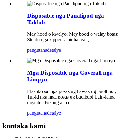
Disposable nga Panalipod nga
Taklob
May hood o kwelyo; May bood o walay botas;
Sirado nga zipper sa atubangan;
pangutana
detalye
Mga Disposable nga Coverall nga
Limpyo
Elastiko sa mga posas ug hawak ug buolbuol;
Tul-id nga mga posas ug buolbuol Lain-laing
mga detalye ang anaa!
pangutana
detalye
kontaka kami