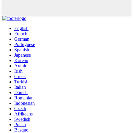
English
French
German
Portuguese
Spanish
Japanese
Korean
Arabic
Irish
Greek
Turkish
Italian
Danish
Romanian
Indonesian
Czech
Afrikaans
Swedish
Polish
Basque