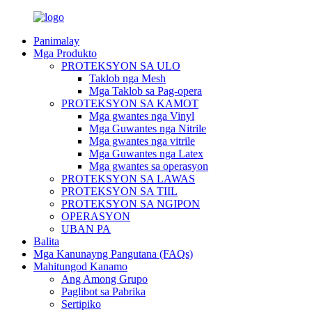
Panimalay
Mga Produkto
PROTEKSYON SA ULO
Taklob nga Mesh
Mga Taklob sa Pag-opera
PROTEKSYON SA KAMOT
Mga gwantes nga Vinyl
Mga Guwantes nga Nitrile
Mga gwantes nga vitrile
Mga Guwantes nga Latex
Mga gwantes sa operasyon
PROTEKSYON SA LAWAS
PROTEKSYON SA TIIL
PROTEKSYON SA NGIPON
OPERASYON
UBAN PA
Balita
Mga Kanunayng Pangutana (FAQs)
Mahitungod Kanamo
Ang Among Grupo
Paglibot sa Pabrika
Sertipiko